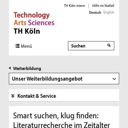
TH Köln intern
|
Hilfe im Notfall
English
Deutsch
Direkt zur Hauptnavigation
Direkt zur Subnavigation
Direkt zum Inhalt
Direkt zum Fußbereich
Suche
Menü
Weiterbildung
Unser Weiterbildungsangebot
Kontakt & Service
Smart suchen, klug finden:
Literaturrecherche im Zeitalter