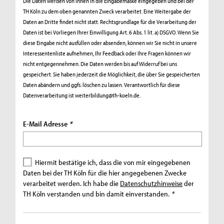
Die Daten werden von Ihnen in die Eingabemaske eingegeben und bei der
TH Köln zu dem oben genannten Zweck verarbeitet. Eine Weitergabe der
Daten an Dritte findet nicht statt. Rechtsgrundlage für die Verarbeitung der
Daten ist bei Vorliegen Ihrer Einwilligung Art. 6 Abs. 1 lit. a) DSGVO. Wenn Sie
diese Eingabe nicht ausfüllen oder absenden, können wir Sie nicht in unsere
Interessentenliste aufnehmen, Ihr Feedback oder Ihre Fragen können wir
nicht entgegennehmen. Die Daten werden bis auf Widerruf bei uns
gespeichert. Sie haben jederzeit die Möglichkeit, die über Sie gespeicherten
Daten abändern und ggfs. löschen zu lassen. Verantwortlich für diese
Datenverarbeitung ist weiterbildung@th-koeln.de.
E-Mail Adresse
*
Hiermit bestätige ich, dass die von mir eingegebenen
Daten bei der TH Köln für die hier angegebenen Zwecke
verarbeitet werden. Ich habe die
Datenschutzhinweise
der
TH Köln verstanden und bin damit einverstanden.
*