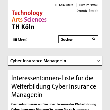
TH Köln intern
|
Hilfe im Notfall
English
Deutsch
Direkt zur Hauptnavigation
Direkt zur Subnavigation
Direkt zum Inhalt
Direkt zum Fußbereich
Suche
Menü
Cyber Insurance Manager:in
Interessent:innen-Liste für die
Weiterbildung Cyber Insurance
Manager:in
Gern informieren wir Sie über Termine der Weiterbildung
Cyber Insurance Manager:in, wenn Sie sich in unsere