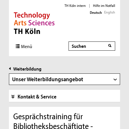
TH Köln intern
|
Hilfe im Notfall
English
Deutsch
Direkt zur Hauptnavigation
Direkt zur Subnavigation
Direkt zum Inhalt
Direkt zum Fußbereich
Suche
Menü
Weiterbildung
Unser Weiterbildungsangebot
Kontakt & Service
Gesprächstraining für
Bibliotheksbeschäftigte -