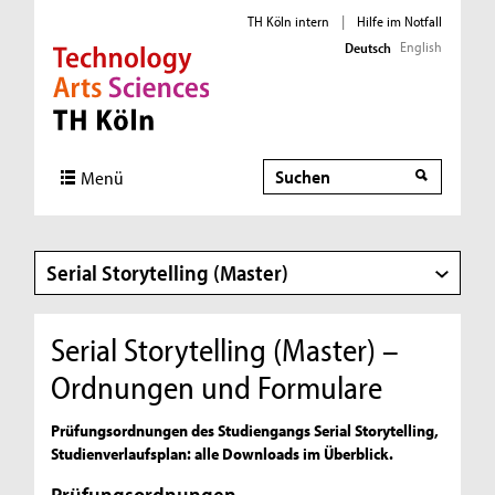
TH Köln intern
|
Hilfe im Notfall
English
Deutsch
Direkt zur Hauptnavigation
Direkt zur Subnavigation
Direkt zum Inhalt
Direkt zum Fußbereich
Suche
Menü
Serial Storytelling (Master)
Serial Storytelling (Master) –
Ordnungen und Formulare
Prüfungsordnungen des Studiengangs Serial Storytelling,
Studienverlaufsplan: alle Downloads im Überblick.
Prüfungsordnungen