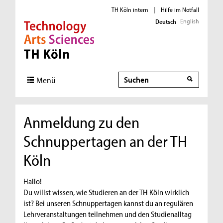
TH Köln intern
|
Hilfe im Notfall
English
Deutsch
Direkt zur Hauptnavigation
Direkt zur Subnavigation
Direkt zum Inhalt
Direkt zum Fußbereich
Suche
Menü
Anmeldung zu den
Schnuppertagen an der TH
Köln
Hallo!
Du willst wissen, wie Studieren an der TH Köln wirklich
ist? Bei unseren Schnuppertagen kannst du an regulären
Lehrveranstaltungen teilnehmen und den Studienalltag