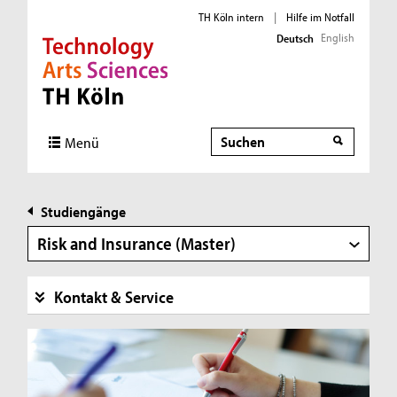
TH Köln intern
|
Hilfe im Notfall
English
Deutsch
Direkt zur Hauptnavigation
Direkt zur Subnavigation
Direkt zum Inhalt
Direkt zum Fußbereich
Suche
Menü
Studiengänge
Risk and Insurance (Master)
Kontakt & Service