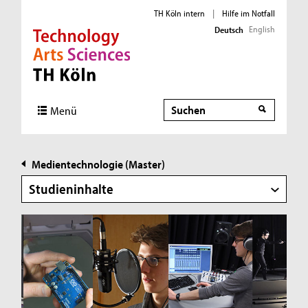
TH Köln intern
|
Hilfe im Notfall
English
Deutsch
Direkt zur Hauptnavigation
Direkt zur Subnavigation
Direkt zum Inhalt
Direkt zum Fußbereich
Suche
Menü
Medientechnologie (Master)
Studieninhalte