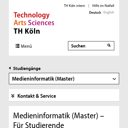
TH Köln intern
|
Hilfe im Notfall
English
Deutsch
Direkt zur Hauptnavigation
Direkt zur Subnavigation
Direkt zum Inhalt
Direkt zum Fußbereich
Suche
Menü
Studiengänge
Medieninformatik (Master)
Kontakt & Service
Medieninformatik (Master) –
Für Studierende