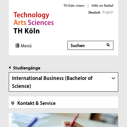
TH Köln intern
|
Hilfe im Notfall
English
Deutsch
Direkt zur Hauptnavigation
Direkt zur Subnavigation
Direkt zum Inhalt
Direkt zum Fußbereich
Suche
Menü
Studiengänge
International Business (Bachelor of
Science)
Kontakt & Service