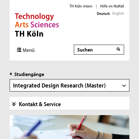
TH Köln intern
|
Hilfe im Notfall
English
Deutsch
Direkt zur Hauptnavigation
Direkt zur Subnavigation
Direkt zum Inhalt
Direkt zum Fußbereich
Suche
Menü
Studiengänge
Integrated Design Research (Master)
Kontakt & Service