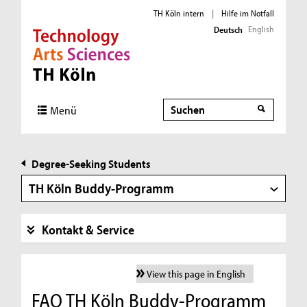
TH Köln intern
|
Hilfe im Notfall
English
Deutsch
Direkt zur Hauptnavigation
Direkt zur Subnavigation
Direkt zum Inhalt
Direkt zum Fußbereich
Suche
Menü
Degree-Seeking Students
TH Köln Buddy-Programm
Kontakt & Service
View this page in English
FAQ TH Köln Buddy-Programm