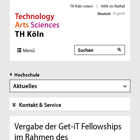
TH Köln intern
|
Hilfe im Notfall
English
Deutsch
Direkt zur Hauptnavigation
Direkt zur Subnavigation
Direkt zum Inhalt
Direkt zum Fußbereich
Suche
Menü
Hochschule
Aktuelles
Kontakt & Service
Vergabe der Get-iT Fellowships
im Rahmen des