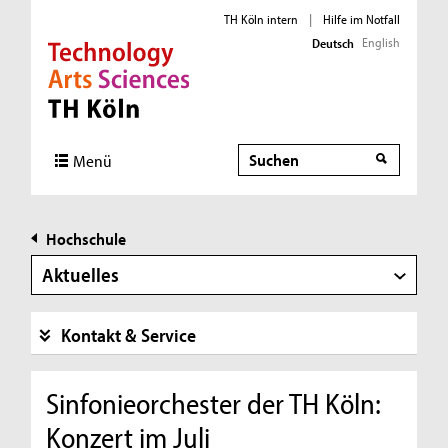
TH Köln intern
|
Hilfe im Notfall
English
Deutsch
Direkt zur Hauptnavigation
Direkt zur Subnavigation
Direkt zum Inhalt
Direkt zum Fußbereich
Suche
Menü
Hochschule
Aktuelles
Kontakt & Service
Sinfonieorchester der TH Köln:
Konzert im Juli