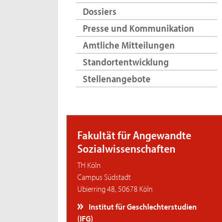
Dossiers
Presse und Kommunikation
Amtliche Mitteilungen
Standortentwicklung
Stellenangebote
Fakultät für Angewandte
Sozialwissenschaften
TH Köln
Campus Südstadt
Ubierring 48, 50678 Köln
Institut für Geschlechterstudien
(IFG)