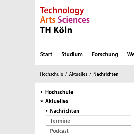
Direkt zur Hauptnavigation
Direkt zur Subnavigation
Direkt zum Inhalt
Direkt zum Fußbereich
Start
Studium
Forschung
We
Sie
Hochschule
/
Aktuelles
/
Nachrichten
sind
hier:
Subnavigation
Hochschule
Aktuelles
Nachrichten
Termine
Podcast