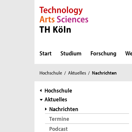
Direkt zur Hauptnavigation
Direkt zur Subnavigation
Direkt zum Inhalt
Direkt zum Fußbereich
Start
Studium
Forschung
We
Sie
Hochschule
/
Aktuelles
/
Nachrichten
sind
hier:
Subnavigation
Hochschule
Aktuelles
Nachrichten
Termine
Podcast