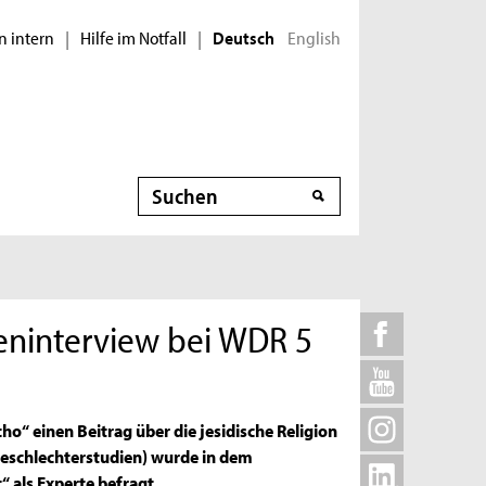
n intern
Hilfe im Notfall
English
|
|
Deutsch
Suche
rteninterview bei WDR 5
“ einen Beitrag über die jesidische Religion
r Geschlechterstudien) wurde in dem
 als Experte befragt.