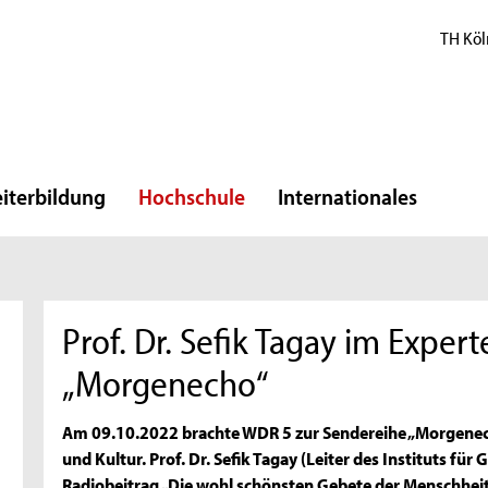
TH Köl
iterbildung
Hochschule
Internationales
Prof. Dr. Sefik Tagay im Expe
„Morgenecho“
Am 09.10.2022 brachte WDR 5 zur Sendereihe „Morgenecho
und Kultur. Prof. Dr. Sefik Tagay (Leiter des Instituts fü
Radiobeitrag „Die wohl schönsten Gebete der Menschheit“