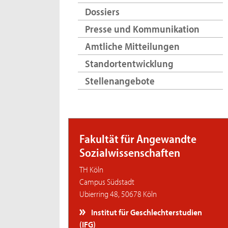
Dossiers
Presse und Kommunikation
Amtliche Mitteilungen
Standortentwicklung
Stellenangebote
Fakultät für Angewandte
Sozialwissenschaften
TH Köln
Campus Südstadt
Ubierring 48, 50678 Köln
Institut für Geschlechterstudien
(IFG)