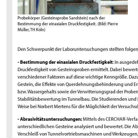
Probekörper (Gesteinsprobe Sandstein) nach der
Bestimmung der einaxialen Druckfestigkeit.
(Bild: Pierre
Müller, TH Köln)
Den Schwerpunkt der Laboruntersuchungen stellten folgen
- Bestimmung der einaxialen Druckfestigkeit
: In ausged
Druckfestigkeit von Gesteinsproben ermittelt. Dabei bewe
verschiedener Faktoren auf diese wichtige Kenngröße. Daz
Gestein, die Effekte von Querdehnungsbehinderung und End
bzw. Wassergehalts sowie der Verwitterungsgrad der Proben
Stabilitätsbewertung im Tunnelbau. Die Studierenden und D
Weise bei Norbert Mertens für die Möglichkeit der Versuchs
- Abrasivitätsuntersuchungen:
Mittels des CERCHAR-Verfa
unterschiedlichen Gesteine analysiert und bewertet. Die Abras
Verschleiß von Tunnelvortriebsmaschinen und Werkzeugen, 