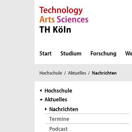
Direkt zur Hauptnavigation
Direkt zur Subnavigation
Direkt zum Inhalt
Direkt zum Fußbereich
Start
Studium
Forschung
We
Sie
Hochschule
/
Aktuelles
/
Nachrichten
sind
hier:
Subnavigation
Hochschule
Aktuelles
Nachrichten
Termine
Podcast