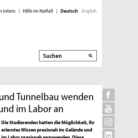
n intern
Hilfe im Notfall
English
|
|
Deutsch
Suche
- und Tunnelbau wenden
und im Labor an
Die Studierenden hatten die Möglichkeit, ihr
erlerntes Wissen praxisnah im Gelände und
im Labor praxisnah anzuwenden. Diese