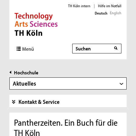
TH Köln intern
|
Hilfe im Notfall
English
Deutsch
Direkt zur Hauptnavigation
Direkt zur Subnavigation
Direkt zum Inhalt
Direkt zum Fußbereich
Suche
Menü
Hochschule
Aktuelles
Kontakt & Service
Pantherzeiten. Ein Buch für die
TH Köln