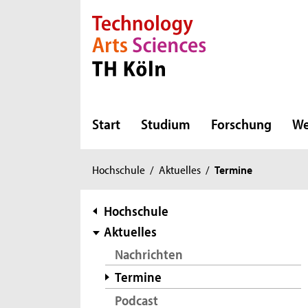
Direkt zur Hauptnavigation
Direkt zur Subnavigation
Direkt zum Inhalt
Direkt zum Fußbereich
Start
Studium
Forschung
We
Sie
Hochschule
/
Aktuelles
/
Termine
sind
hier:
Subnavigation
Hochschule
Aktuelles
Nachrichten
Termine
Podcast