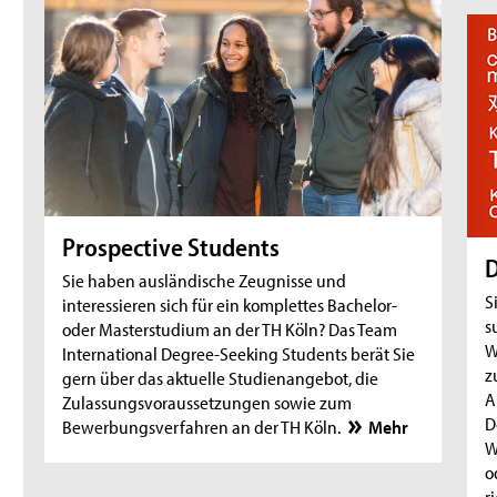
Exchange
18.08.26
- Zoom-Sprechstunde
Online-Sprechstunde für Studieninteressierte
und Studierende mit Fluchthintergrund
18.08.26
- Web-Seminar für internationale Studierende
First Steps@TH Köln: Pre-Arrival Web-Seminar
für neue internationale Erstsemester [auf
Prospective Students
Englisch]
D
Sie haben ausländische Zeugnisse und
25.08.26
- Zoom-Sprechstunde
S
interessieren sich für ein komplettes Bachelor-
Online-Sprechstunde für internationale
s
oder Masterstudium an der TH Köln? Das Team
W
Studierende und Studieninteressierte
International Degree-Seeking Students berät Sie
z
gern über das aktuelle Studienangebot, die
25.08.26
- Zoom-Sprechstunde
A
Zulassungsvoraussetzungen sowie zum
Online-Sprechstunde für Incomings
D
Bewerbungsverfahren an der TH Köln.
Mehr
Exchange
W
o
25.08.26
- Zoom-Sprechstunde
r