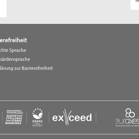
Online-Sprechstunde für Studieninteressierte
und Studierende mit Fluchthintergrund
erefreiheit
ichte Sprache
bärdensprache
lärung zur Barrierefreiheit