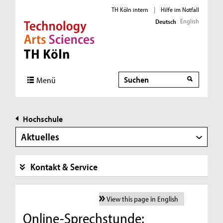
TH Köln intern
|
Hilfe im Notfall
English
Deutsch
Direkt zur Hauptnavigation
Direkt zur Subnavigation
Direkt zum Inhalt
Direkt zum Fußbereich
Suche
Menü
Hochschule
Aktuelles
Kontakt & Service
View this page in English
Online-Sprechstunde: