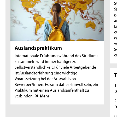
S
S
g
a
E
e
e
v
Auslandspraktikum
S
e
Internationale Erfahrung während des Studiums
zu sammeln wird immer häufiger zur
Selbstverständlichkeit. Für viele Arbeitgebende
ist Auslandserfahrung eine wichtige
T
Voraussetzung bei der Auswahl von
Bewerber*innen. Es kann daher sinnvoll sein, ein
1
Praktikum mit einen Auslandsaufenthalt zu
verbinden.
Mehr
2
0