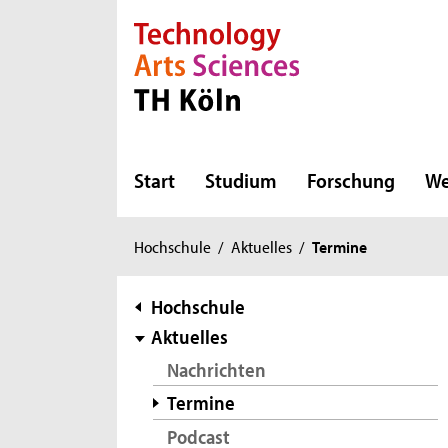
Direkt zur Hauptnavigation
Direkt zur Subnavigation
Direkt zum Inhalt
Direkt zum Fußbereich
Start
Studium
Forschung
We
Sie
Hochschule
/
Aktuelles
/
Termine
sind
hier:
Subnavigation
Hochschule
Aktuelles
Nachrichten
Termine
Podcast