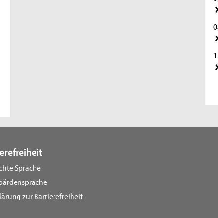
0
1
2
2
0
erefreiheit
ichte Sprache
1
bärdensprache
lärung zur Barrierefreiheit
2