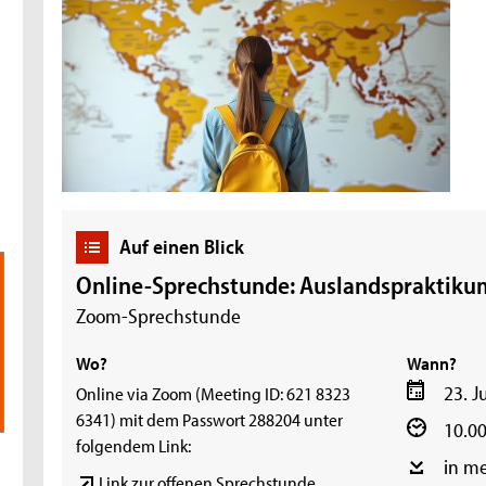
Auf einen Blick
Online-Sprechstunde: Auslandspraktiku
Zoom-Sprechstunde
Wo?
Wann?
23. J
Online via Zoom (Meeting ID: 621 8323
6341) mit dem Passwort 288204 unter
10.00
folgendem Link:
in m
Link zur offenen Sprechstunde