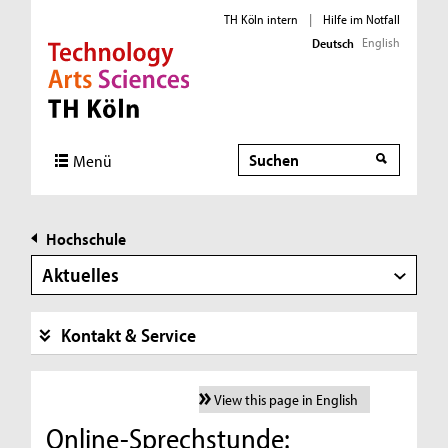
TH Köln intern
|
Hilfe im Notfall
English
Deutsch
Direkt zur Hauptnavigation
Direkt zur Subnavigation
Direkt zum Inhalt
Direkt zum Fußbereich
Suche
Menü
Hochschule
Aktuelles
Kontakt & Service
View this page in English
Online-Sprechstunde: