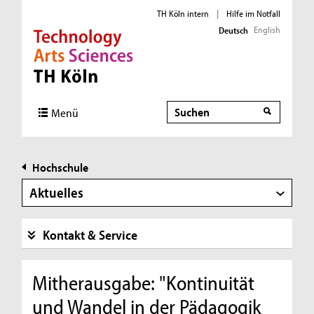
TH Köln intern
|
Hilfe im Notfall
English
Deutsch
Direkt zur Hauptnavigation
Direkt zur Subnavigation
Direkt zum Inhalt
Direkt zum Fußbereich
Suche
Menü
Hochschule
Aktuelles
Kontakt & Service
Mitherausgabe: "Kontinuität
und Wandel in der Pädagogik