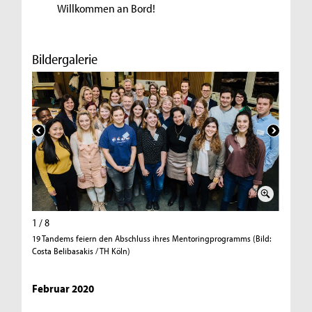
Willkommen an Bord!
Bildergalerie
1 / 8
2 / 8
19 Tandems feiern den Abschluss ihres Mentoringprogramms (Bild:
Abschlus
Costa Belibasakis / TH Köln)
Schlehec
Februar 2020