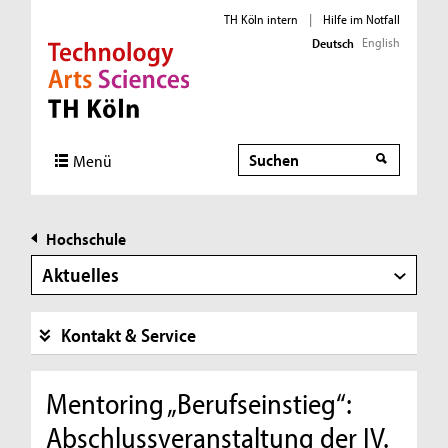
TH Köln intern
|
Hilfe im Notfall
English
Deutsch
Direkt zur Hauptnavigation
Direkt zur Subnavigation
Direkt zum Inhalt
Direkt zum Fußbereich
Suche
Menü
Hochschule
Aktuelles
Kontakt & Service
Mentoring „Berufseinstieg“:
Abschlussveranstaltung der IV.