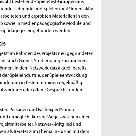
 sowohl bestehende Spieletest-Gruppen aus
ierende, Lehrende und Spieleexpert*innen aktiv
arbeiteten und erprobten Materialien in den
Lab sowie in medienpädagogische Module und
dienpädagogik eingebunden werden.
is
 jetzt im Rahmen des Projekts neu gegründeten
, damit auch Games-Studiengänge an anderen
önnen. In dem Netzwerk, das aktuell bereits
s der Spieleindustrie, der Spieleentwicklung
hinderung in festen Terminen regelmäßig
ulsvorträge oder offene Gesprächsrunden
ichsten Personen und Fachexpert*innen
 und ermöglicht kürzere Wege zwischen einer
rojektmitarbeiter, Netzwerk-Mitglied und
ben als Berater zum Thema Inklusion mit dem