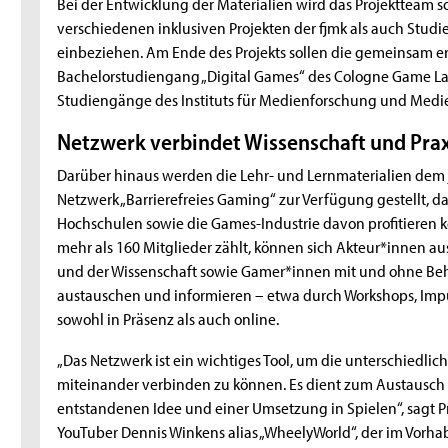
Bei der Entwicklung der Materialien wird das Projektteam
verschiedenen inklusiven Projekten der fjmk als auch Stud
einbeziehen. Am Ende des Projekts sollen die gemeinsam er
Bachelorstudiengang „Digital Games“ des Cologne Game 
Studiengänge des Instituts für Medienforschung und Me
Netzwerk verbindet Wissenschaft und Prax
Darüber hinaus werden die Lehr- und Lernmaterialien dem
Netzwerk „Barrierefreies Gaming“ zur Verfügung gestellt
Hochschulen sowie die Games-Industrie davon profitieren k
mehr als 160 Mitglieder zählt, können sich Akteur*innen au
und der Wissenschaft sowie Gamer*innen mit und ohne Be
austauschen und informieren – etwa durch Workshops, Imp
sowohl in Präsenz als auch online.
„Das Netzwerk ist ein wichtiges Tool, um die unterschiedl
miteinander verbinden zu können. Es dient zum Austausch
entstandenen Idee und einer Umsetzung in Spielen“, sagt P
YouTuber Dennis Winkens alias „WheelyWorld“, der im Vorha