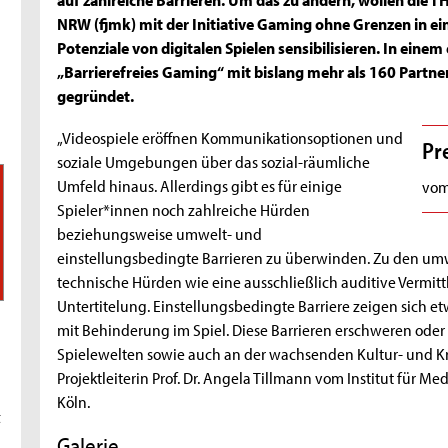
NRW (fjmk) mit der Initiative Gaming ohne Grenzen in ei
Potenziale von digitalen Spielen sensibilisieren. In eine
„Barrierefreies Gaming“ mit bislang mehr als 160 Partne
gegründet.
„Videospiele eröffnen Kommunikationsoptionen und
Pr
soziale Umgebungen über das sozial-räumliche
Umfeld hinaus. Allerdings gibt es für einige
vom
Spieler*innen noch zahlreiche Hürden
beziehungsweise umwelt- und
einstellungsbedingte Barrieren zu überwinden. Zu den umw
technische Hürden wie eine ausschließlich auditive Vermitt
Untertitelung. Einstellungsbedingte Barriere zeigen sic
mit Behinderung im Spiel. Diese Barrieren erschweren oder 
Spielewelten sowie auch an der wachsenden Kultur- und K
Projektleiterin Prof. Dr. Angela Tillmann vom Institut für
Köln.
t
Galerie