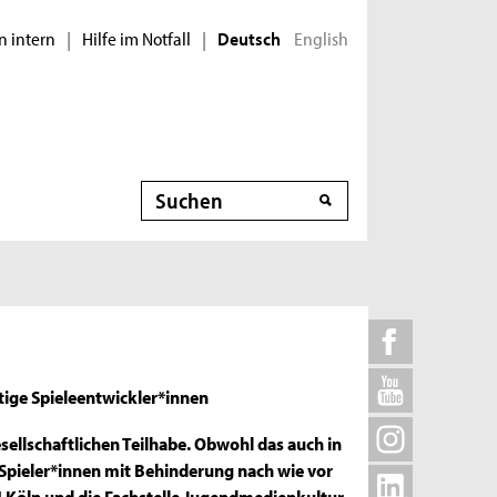
n intern
Hilfe im Notfall
English
|
|
Deutsch
Suche
tige Spieleentwickler*innen
sellschaftlichen Teilhabe. Obwohl das auch in
 Spieler*innen mit Behinderung nach wie vor
TH Köln und die Fachstelle Jugendmedienkultur