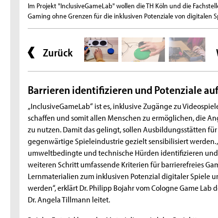
Im Projekt "InclusiveGameLab" wollen die TH Köln und die Fachstel
Gaming ohne Grenzen für die inklusiven Potenziale von digitalen Spi
Zurück
Barrieren identifizieren und Potenziale au
„InclusiveGameLab“ ist es, inklusive Zugänge zu Videospiele
schaffen und somit allen Menschen zu ermöglichen, die Ang
zu nutzen. Damit das gelingt, sollen Ausbildungsstätten f
gegenwärtige Spieleindustrie gezielt sensibilisiert werden
umweltbedingte und technische Hürden identifizieren und 
weiteren Schritt umfassende Kriterien für barrierefreies G
Lernmaterialien zum inklusiven Potenzial digitaler Spiele 
werden“, erklärt Dr. Philipp Bojahr vom Cologne Game Lab de
Dr. Angela Tillmann leitet.