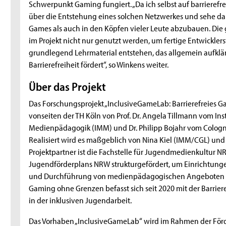
Schwerpunkt Gaming fungiert. „Da ich selbst auf barrierefr
über die Entstehung eines solchen Netzwerkes und sehe dari
Games als auch in den Köpfen vieler Leute abzubauen. Die
im Projekt nicht nur genutzt werden, um fertige Entwicklers
grundlegend Lehrmaterial entstehen, das allgemein aufklär
Barrierefreiheit fördert“, so Winkens weiter.
Über das Projekt
Das Forschungsprojekt „InclusiveGameLab: Barrierefreies G
vonseiten der TH Köln von Prof. Dr. Angela Tillmann vom In
Medienpädagogik (IMM) und Dr. Philipp Bojahr vom Cologne
Realisiert wird es maßgeblich von Nina Kiel (IMM/CGL) und
Projektpartner ist die Fachstelle für Jugendmedienkultur NR
Jugendförderplans NRW strukturgefördert, um Einrichtunge
und Durchführung von medienpädagogischen Angeboten zu b
Gaming ohne Grenzen befasst sich seit 2020 mit der Barriere
in der inklusiven Jugendarbeit.
Das Vorhaben „InclusiveGameLab“ wird im Rahmen der Förde