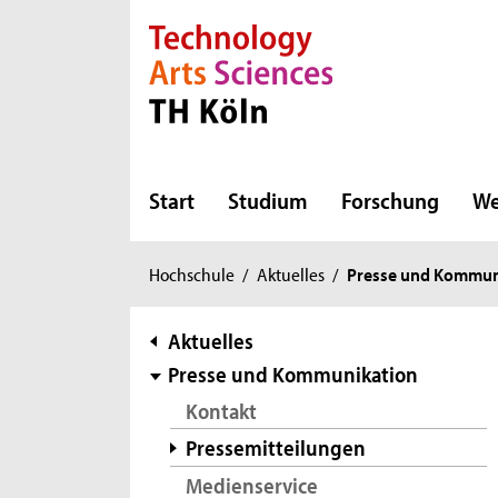
Direkt zur Hauptnavigation
Direkt zur Subnavigation
Direkt zum Inhalt
Direkt zum Fußbereich
Start
Studium
Forschung
We
Sie
Hochschule
/
Aktuelles
/
Presse und Kommun
sind
hier:
Subnavigation
Aktuelles
Presse und Kommunikation
Kontakt
Pressemitteilungen
Medienservice