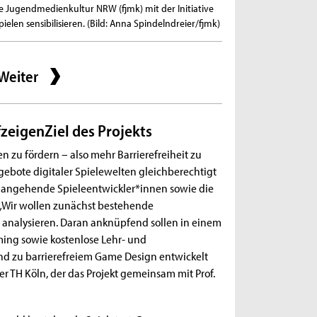
le Jugendmedienkultur NRW (fjmk) mit der Initiative
Ziel des Projekts ist e
elen sensibilisieren. (Bild: Anna Spindelndreier/fjmk)
allen Menschen zu ermö
Spindelndreier/fjmk)
Weiter
fzeigenZiel des Projekts
n zu fördern – also mehr Barrierefreiheit zu
ebote digitaler Spielewelten gleichberechtigt
ür angehende Spieleentwickler*innen sowie die
. „Wir wollen zunächst bestehende
analysieren. Daran anknüpfend sollen in einem
aming sowie kostenlose Lehr- und
und zu barrierefreiem Game Design entwickelt
r TH Köln, der das Projekt gemeinsam mit Prof.