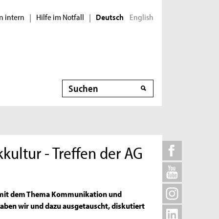
n intern
Hilfe im Notfall
English
|
|
Deutsch
Suche
ltur - Treffen der AG
ion mit dem Thema Kommunikation und
aben wir und dazu ausgetauscht, diskutiert