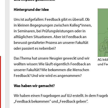
Hintergrund der Idee
Uns ist aufgefallen: Feedback gibt es überall. Ob
in kleinen Begegnungen zwischen Kolleg*innen,
in Seminaren, bei Prüfungsleistungen oder in
alltäglichen Situationen. Aber ist Feedback an
bewusst gestalteter Prozess an unserer Fakultät
oder passiert es nebenbei?
Das Thema hat unsere Neugier geweckt und wir
AG Ink
wollten wissen: Wie läuft eigentlich Feedback an
und Fe
unserer Fakultät? Wie bekommen die Menschen
Feedback? Und wie wird es angenommen?
Was haben wir gemacht?
Wir haben einen Fragebogen auf ILU erstellt. In dem Frag
„Feedback bekommen“ und „Feedback geben“.