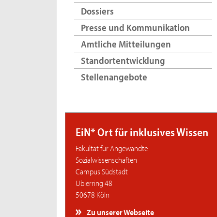
Dossiers
Presse und Kommunikation
Amtliche Mitteilungen
Standortentwicklung
Stellenangebote
EiN* Ort für inklusives Wissen
Fakultät für Angewandte
Sozialwissenschaften
Campus Südstadt
Ubierring 48
50678 Köln
Zu unserer Webseite