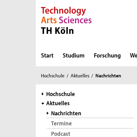
Direkt zur Hauptnavigation
Direkt zur Subnavigation
Direkt zum Inhalt
Direkt zum Fußbereich
Start
Studium
Forschung
We
Sie
Hochschule
/
Aktuelles
/
Nachrichten
sind
hier:
Subnavigation
Hochschule
Aktuelles
Nachrichten
Termine
Podcast