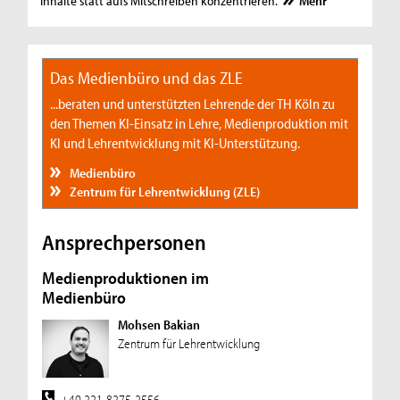
Inhalte statt aufs Mitschreiben konzentrieren.
Mehr
Das Medienbüro und das ZLE
...beraten und unterstützten Lehrende der TH Köln zu
den Themen KI-Einsatz in Lehre, Medienproduktion mit
KI und Lehrentwicklung mit KI-Unterstützung.
Medienbüro
Zentrum für Lehrentwicklung (ZLE)
Ansprechpersonen
Medienproduktionen im
Medienbüro
Mohsen Bakian
Zentrum für Lehrentwicklung
+49 221-8275-2556