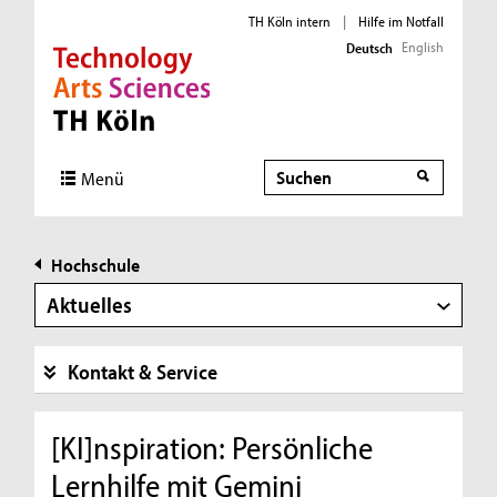
TH Köln intern
|
Hilfe im Notfall
English
Deutsch
Direkt zur Hauptnavigation
Direkt zur Subnavigation
Direkt zum Inhalt
Direkt zum Fußbereich
Suche
Menü
Hochschule
Aktuelles
Kontakt & Service
[KI]nspiration: Persönliche
Lernhilfe mit Gemini