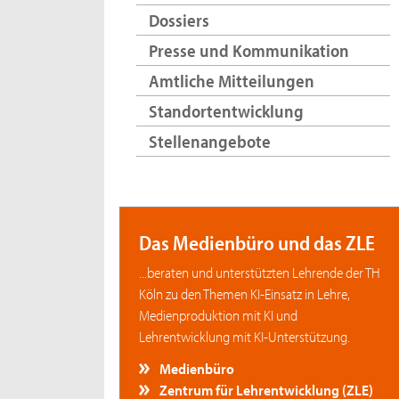
Dossiers
Presse und Kommunikation
Amtliche Mitteilungen
Standortentwicklung
Stellenangebote
Das Medienbüro und das ZLE
...beraten und unterstützten Lehrende der TH
Köln zu den Themen KI-Einsatz in Lehre,
Medienproduktion mit KI und
Lehrentwicklung mit KI-Unterstützung.
Medienbüro
Zentrum für Lehrentwicklung (ZLE)