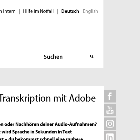
n intern
Hilfe im Notfall
English
|
|
Deutsch
Suche
 Transkription mit Adobe
iben oder Nachhören deiner Audio-Aufnahmen?
 wird Sprache in Sekunden in Text
st – du bekommst schnell eine saubere