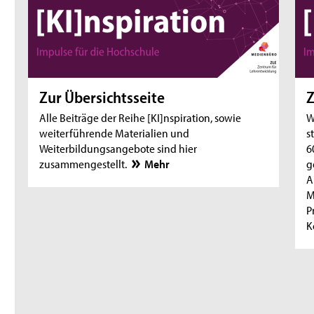
Zur Übersichtsseite
Z
Alle Beiträge der Reihe [KI]nspiration, sowie
W
weiterführende Materialien und
s
Weiterbildungsangebote sind hier
6
zusammengestellt.
Mehr
g
A
M
P
K