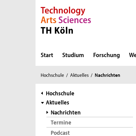
Direkt zur Hauptnavigation
Direkt zur Subnavigation
Direkt zum Inhalt
Direkt zum Fußbereich
Start
Studium
Forschung
We
Sie
Hochschule
/
Aktuelles
/
Nachrichten
sind
hier:
Subnavigation
Hochschule
Aktuelles
Nachrichten
Termine
Podcast