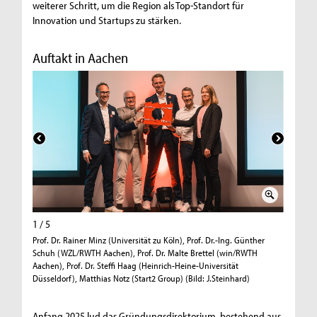
weiterer Schritt, um die Region als Top-Standort für
Innovation und Startups zu stärken.
Auftakt in Aachen
1 / 5
2 / 5
Prof. Dr. Rainer Minz (Universität zu Köln), Prof. Dr.-Ing. Günther
Prof. Dr.
Schuh (WZL/RWTH Aachen), Prof. Dr. Malte Brettel (win/RWTH
und Prof.
Aachen), Prof. Dr. Steffi Haag (Heinrich-Heine-Universität
Köln (Bil
Düsseldorf), Matthias Notz (Start2 Group) (Bild: J.Steinhard)
Anfang 2025 lud das Gründungsdirektorium, bestehend aus