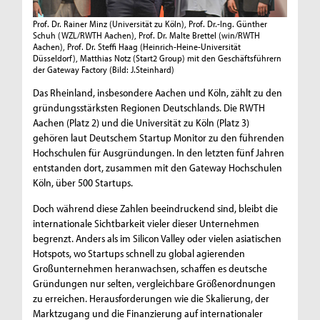
Prof. Dr. Rainer Minz (Universität zu Köln), Prof. Dr.-Ing. Günther
Schuh (WZL/RWTH Aachen), Prof. Dr. Malte Brettel (win/RWTH
Aachen), Prof. Dr. Steffi Haag (Heinrich-Heine-Universität
Düsseldorf), Matthias Notz (Start2 Group) mit den Geschäftsführern
der Gateway Factory
(Bild: J.Steinhard)
Das Rheinland, insbesondere Aachen und Köln, zählt zu den
gründungsstärksten Regionen Deutschlands. Die RWTH
Aachen (Platz 2) und die Universität zu Köln (Platz 3)
gehören laut Deutschem Startup Monitor zu den führenden
Hochschulen für Ausgründungen. In den letzten fünf Jahren
entstanden dort, zusammen mit den Gateway Hochschulen
Köln, über 500 Startups.
Doch während diese Zahlen beeindruckend sind, bleibt die
internationale Sichtbarkeit vieler dieser Unternehmen
begrenzt. Anders als im Silicon Valley oder vielen asiatischen
Hotspots, wo Startups schnell zu global agierenden
Großunternehmen heranwachsen, schaffen es deutsche
Gründungen nur selten, vergleichbare Größenordnungen
zu erreichen. Herausforderungen wie die Skalierung, der
Marktzugang und die Finanzierung auf internationaler