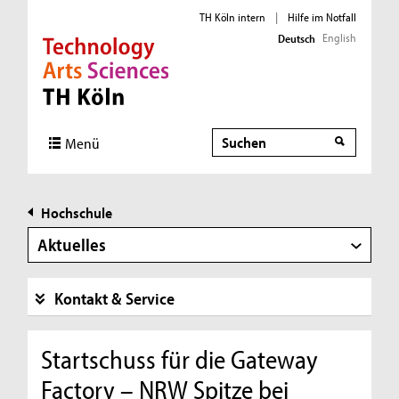
TH Köln intern
|
Hilfe im Notfall
English
Deutsch
Direkt zur Hauptnavigation
Direkt zur Subnavigation
Direkt zum Inhalt
Direkt zum Fußbereich
Suche
Menü
Hochschule
Aktuelles
Kontakt & Service
Startschuss für die Gateway
Factory – NRW Spitze bei