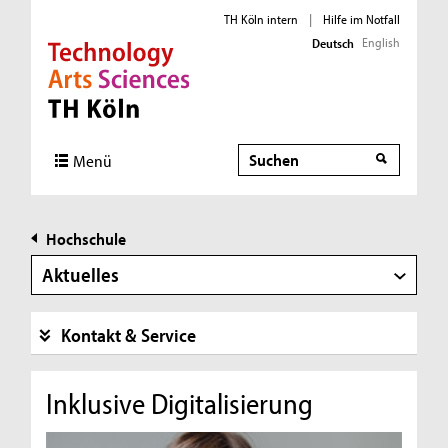
TH Köln intern
|
Hilfe im Notfall
English
Deutsch
Direkt zur Hauptnavigation
Direkt zur Subnavigation
Direkt zum Inhalt
Direkt zum Fußbereich
Suche
Menü
Hochschule
Aktuelles
Kontakt & Service
Inklusive Digitalisierung