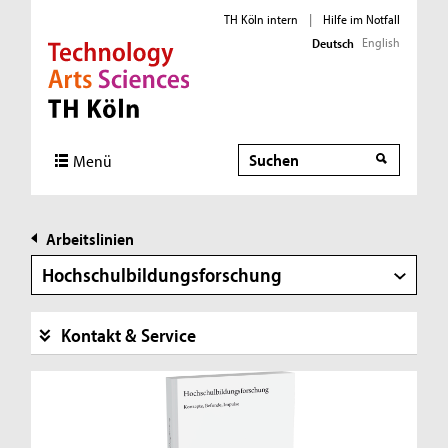
TH Köln intern
|
Hilfe im Notfall
English
Deutsch
Direkt zur Hauptnavigation
Direkt zur Subnavigation
Direkt zum Inhalt
Direkt zum Fußbereich
Suche
Menü
Arbeitslinien
Hochschulbildungsforschung
Kontakt & Service