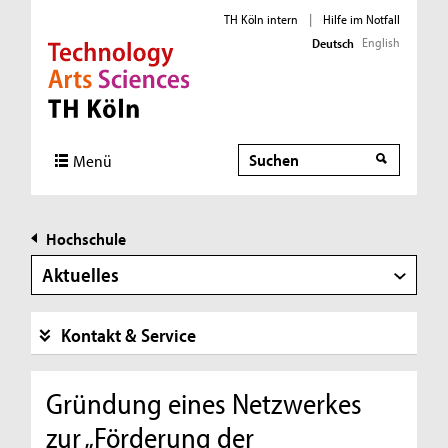
TH Köln intern
|
Hilfe im Notfall
English
Deutsch
Direkt zur Hauptnavigation
Direkt zur Subnavigation
Direkt zum Inhalt
Direkt zum Fußbereich
Suche
Menü
Hochschule
Aktuelles
Kontakt & Service
Gründung eines Netzwerkes
zur „Förderung der