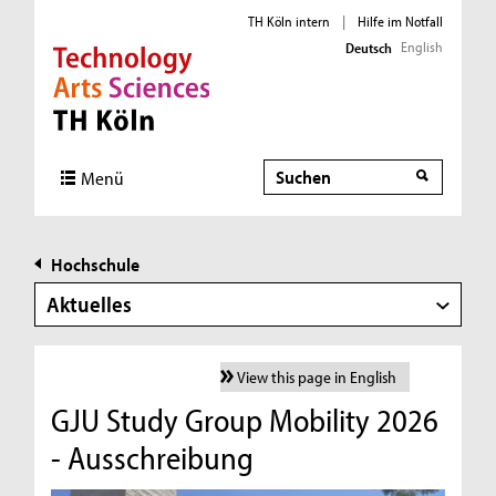
TH Köln intern
|
Hilfe im Notfall
English
Deutsch
Direkt zur Hauptnavigation
Direkt zur Subnavigation
Direkt zum Inhalt
Direkt zum Fußbereich
Suche
Menü
Hochschule
Aktuelles
View this page in English
GJU Study Group Mobility 2026
- Ausschreibung