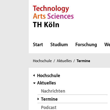
Direkt zur Hauptnavigation
Direkt zur Subnavigation
Direkt zum Inhalt
Direkt zum Fußbereich
Start
Studium
Forschung
We
Sie
Hochschule
/
Aktuelles
/
Termine
sind
hier:
Subnavigation
Hochschule
Aktuelles
Nachrichten
Termine
Podcast