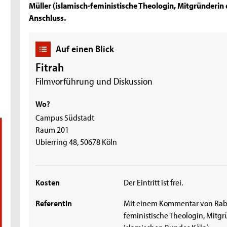
Müller (islamisch-feministische Theologin, Mitgründerin 
Anschluss.
Auf einen Blick
Fitrah
Filmvorführung und Diskussion
Wo?
Campus Südstadt
Raum 201
Ubierring 48, 50678 Köln
Kosten
Der Eintritt ist frei.
ReferentIn
Mit einem Kommentar von Rabe
feministische Theologin, Mitgrü
islamischen Bundes Köln)