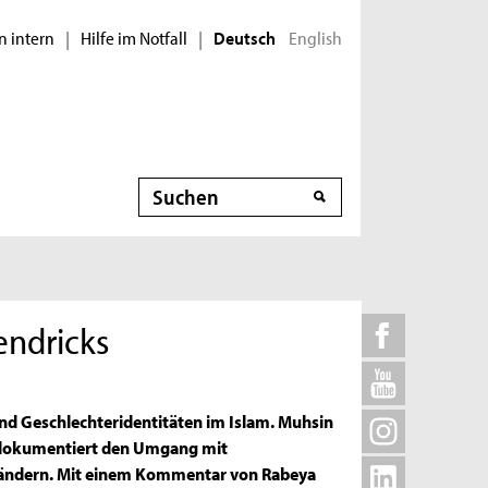
n intern
Hilfe im Notfall
English
|
|
Deutsch
Suche
endricks
d Geschlechteridentitäten im Islam. Muhsin
, dokumentiert den Umgang mit
Ländern. Mit einem Kommentar von Rabeya