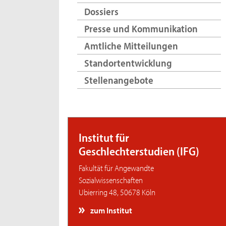
Dossiers
Presse und Kommunikation
Amtliche Mitteilungen
Standortentwicklung
Stellenangebote
Institut für
Geschlechterstudien (IFG)
Fakultät für Angewandte
Sozialwissenschaften
Ubierring 48, 50678 Köln
zum Institut