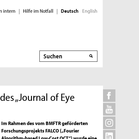
n intern
Hilfe im Notfall
English
|
|
Deutsch
Suche
es „Journal of Eye
Im Rahmen des vom BMFTR geförderten
Forschungsprojekts FALCO („Fourier
Algorithm-based Low-Cost OCT“) wurde eine