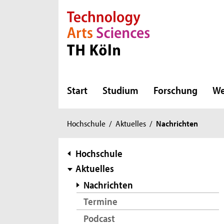
Direkt zur Hauptnavigation
Direkt zur Subnavigation
Direkt zum Inhalt
Direkt zum Fußbereich
Start
Studium
Forschung
We
Sie
Hochschule
/
Aktuelles
/
Nachrichten
sind
hier:
Subnavigation
Hochschule
Aktuelles
Nachrichten
Termine
Podcast