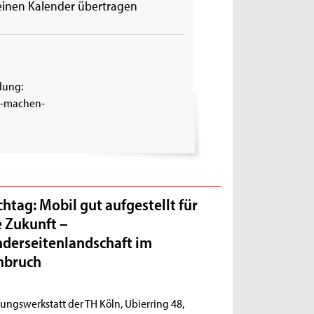
einen Kalender übertragen
dung:
r-machen-
chtag: Mobil gut aufgestellt für
e Zukunft –
nderseitenlandschaft im
bruch
ungswerkstatt der TH Köln, Ubierring 48,