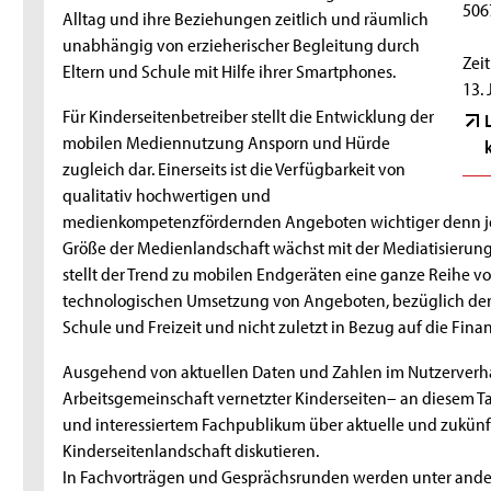
506
Alltag und ihre Beziehungen zeitlich und räumlich
unabhängig von erzieherischer Begleitung durch
Zeit
Eltern und Schule mit Hilfe ihrer Smartphones.
13. 
Für Kinderseitenbetreiber stellt die Entwicklung der
mobilen Mediennutzung Ansporn und Hürde
zugleich dar. Einerseits ist die Verfügbarkeit von
qualitativ hochwertigen und
medienkompetenzfördernden Angeboten wichtiger denn je. 
Größe der Medienlandschaft wächst mit der Mediatisierun
stellt der Trend zu mobilen Endgeräten eine ganze Reihe v
technologischen Umsetzung von Angeboten, bezüglich der E
Schule und Freizeit und nicht zuletzt in Bezug auf die Fin
Ausgehend von aktuellen Daten und Zahlen im Nutzerverhal
Arbeitsgemeinschaft vernetzter Kinderseiten– an diesem 
und interessiertem Fachpublikum über aktuelle und zukünf
Kinderseitenlandschaft diskutieren.
In Fachvorträgen und Gesprächsrunden werden unter ander