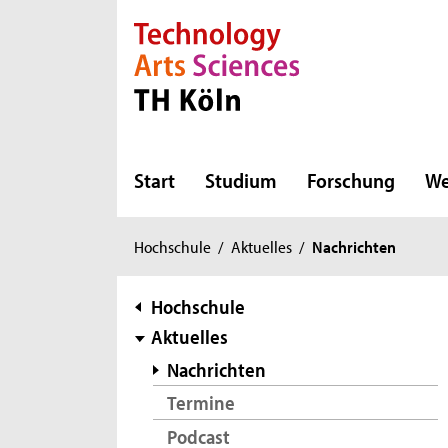
Direkt zur Hauptnavigation
Direkt zur Subnavigation
Direkt zum Inhalt
Direkt zum Fußbereich
Start
Studium
Forschung
We
Sie
Hochschule
/
Aktuelles
/
Nachrichten
sind
hier:
Subnavigation
Hochschule
Aktuelles
Nachrichten
Termine
Podcast