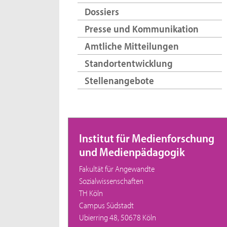
Dossiers
Presse und Kommunikation
Amtliche Mitteilungen
Standortentwicklung
Stellenangebote
Institut für Medienforschung
und Medienpädagogik
Fakultät für Angewandte
Sozialwissenschaften
TH Köln
Campus Südstadt
Ubierring 48, 50678 Köln