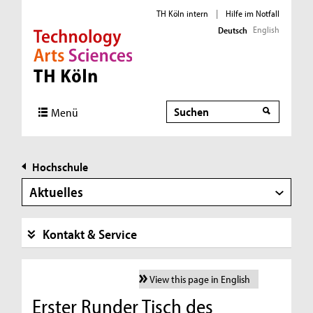
TH Köln intern
|
Hilfe im Notfall
English
Deutsch
Direkt zur Hauptnavigation
Direkt zur Subnavigation
Direkt zum Inhalt
Direkt zum Fußbereich
Suche
Menü
Hochschule
Aktuelles
Kontakt & Service
View this page in English
Erster Runder Tisch des