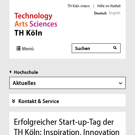
TH Köln intern
|
Hilfe im Notfall
English
Deutsch
Direkt zur Hauptnavigation
Direkt zur Subnavigation
Direkt zum Inhalt
Direkt zum Fußbereich
Suche
Menü
Hochschule
Aktuelles
Kontakt & Service
Erfolgreicher Start-up-Tag der
TH Köln: Inspiration, Innovation