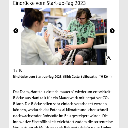
Eindrücke vom Start-up-Tag 2023
1 / 10
2 / 10
Eindrücke vom Start-up-Tag 2023. (Bild: Costa Belibasakis | TH Köln)
Eindrücke
Das Team „Hanfkalk einfach mauern“ wiederum entwickelt
Blöcke aus Hanfkalk für ein Mauerwerk mit negativer CO
-
2
Bilanz. Die Blöcke sollen sehr einfach verarbeitet werden
können, wodurch das Potenzial klimafreundlicher schnell
nachwachsender Rohstoffe im Bau gesteigert würde. Die
innovative Einstofflichkeit erleichtert zudem die sortenreine
Verwertung als Mulch oder als Rohmaterial für neue Steine.