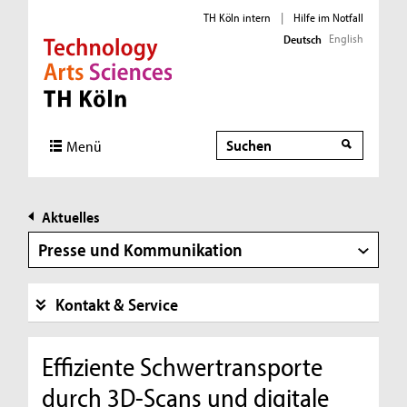
TH Köln intern
|
Hilfe im Notfall
English
Deutsch
Direkt zur Hauptnavigation
Direkt zur Subnavigation
Direkt zum Inhalt
Direkt zum Fußbereich
Suche
Menü
Aktuelles
Presse und Kommunikation
Kontakt & Service
Effiziente Schwertransporte
durch 3D-Scans und digitale