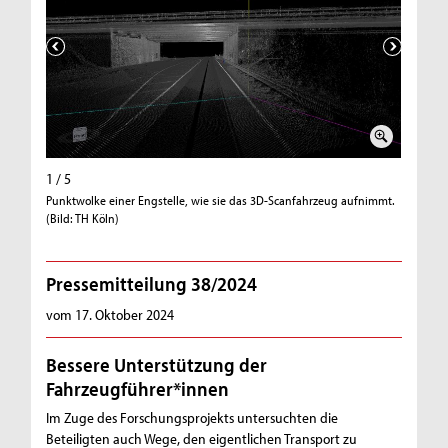
1 / 5
2 / 5
Punktwolke einer Engstelle, wie sie das 3D-Scanfahrzeug aufnimmt.
Digitales
(Bild: TH Köln)
Köln)
Pressemitteilung 38/2024
vom 17. Oktober 2024
Bessere Unterstützung der
Fahrzeugführer*innen
Im Zuge des Forschungsprojekts untersuchten die
Beteiligten auch Wege, den eigentlichen Transport zu