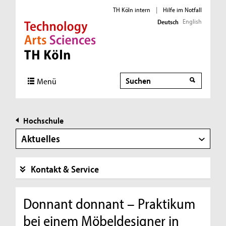
TH Köln intern
|
Hilfe im Notfall
English
Deutsch
Direkt zur Hauptnavigation
Direkt zur Subnavigation
Direkt zum Inhalt
Direkt zum Fußbereich
Suche
Menü
Hochschule
Aktuelles
Kontakt & Service
Donnant donnant – Praktikum
bei einem Möbeldesigner in