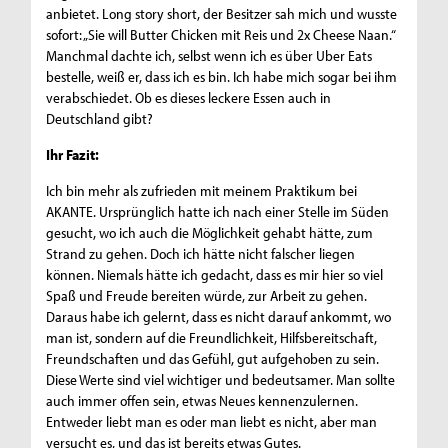
anbietet. Long story short, der Besitzer sah mich und wusste
sofort: „Sie will Butter Chicken mit Reis und 2x Cheese Naan.“
Manchmal dachte ich, selbst wenn ich es über Uber Eats
bestelle, weiß er, dass ich es bin. Ich habe mich sogar bei ihm
verabschiedet. Ob es dieses leckere Essen auch in
Deutschland gibt?
Ihr Fazit:
Ich bin mehr als zufrieden mit meinem Praktikum bei
AKANTE. Ursprünglich hatte ich nach einer Stelle im Süden
gesucht, wo ich auch die Möglichkeit gehabt hätte, zum
Strand zu gehen. Doch ich hätte nicht falscher liegen
können. Niemals hätte ich gedacht, dass es mir hier so viel
Spaß und Freude bereiten würde, zur Arbeit zu gehen.
Daraus habe ich gelernt, dass es nicht darauf ankommt, wo
man ist, sondern auf die Freundlichkeit, Hilfsbereitschaft,
Freundschaften und das Gefühl, gut aufgehoben zu sein.
Diese Werte sind viel wichtiger und bedeutsamer. Man sollte
auch immer offen sein, etwas Neues kennenzulernen.
Entweder liebt man es oder man liebt es nicht, aber man
versucht es, und das ist bereits etwas Gutes.