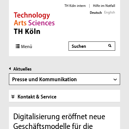
TH Köln intern
|
Hilfe im Notfall
English
Deutsch
Direkt zur Hauptnavigation
Direkt zur Subnavigation
Direkt zum Inhalt
Direkt zum Fußbereich
Suche
Menü
Aktuelles
Presse und Kommunikation
Kontakt & Service
Digitalisierung eröffnet neue
Geschäftsmodelle für die