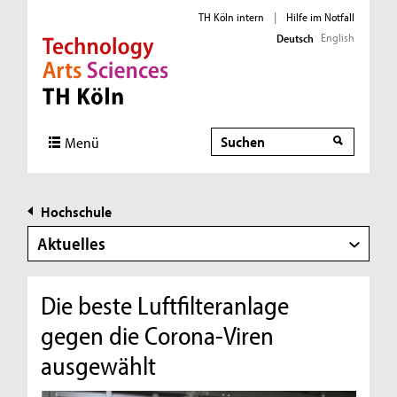
TH Köln intern
|
Hilfe im Notfall
English
Deutsch
Direkt zur Hauptnavigation
Direkt zur Subnavigation
Direkt zum Inhalt
Direkt zum Fußbereich
Suche
Menü
Hochschule
Aktuelles
Die beste Luftfilteranlage
gegen die Corona-Viren
ausgewählt