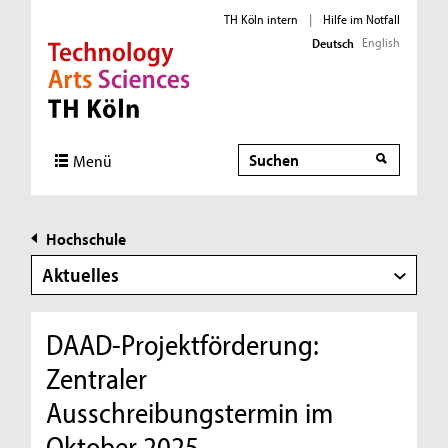
TH Köln intern
|
Hilfe im Notfall
English
Deutsch
Direkt zur Hauptnavigation
Direkt zur Subnavigation
Direkt zum Inhalt
Direkt zum Fußbereich
Suche
Menü
Hochschule
Aktuelles
DAAD-Projektförderung:
Zentraler
Ausschreibungstermin im
Oktober 2025