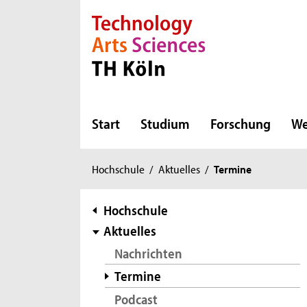
Direkt zur Hauptnavigation
Direkt zur Subnavigation
Direkt zum Inhalt
Direkt zum Fußbereich
Start
Studium
Forschung
We
Sie
Hochschule
/
Aktuelles
/
Termine
sind
hier:
Subnavigation
Hochschule
Aktuelles
Nachrichten
Termine
Podcast