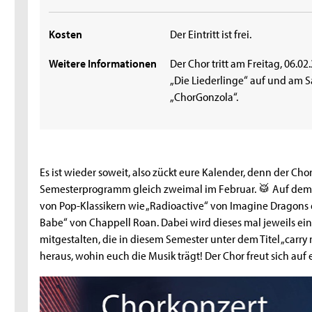
Kosten
Der Eintritt ist frei.
Weitere Informationen
Der Chor tritt am Freitag, 06.
„Die Liederlinge“ auf und am S
„ChorGonzola“.
Es ist wieder soweit, also zückt eure Kalender, denn der Cho
Semesterprogramm gleich zweimal im Februar. 🥁 Auf de
von Pop-Klassikern wie „Radioactive“ von Imagine Dragons 
Babe“ von Chappell Roan. Dabei wird dieses mal jeweils ei
mitgestalten, die in diesem Semester unter dem Titel „carr
heraus, wohin euch die Musik trägt! Der Chor freut sich auf 