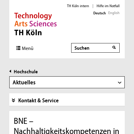
TH Köln intern
|
Hilfe im Notfall
English
Deutsch
Direkt zur Hauptnavigation
Direkt zur Subnavigation
Direkt zum Inhalt
Direkt zum Fußbereich
Suche
Menü
Hochschule
Aktuelles
Kontakt & Service
BNE –
Nachhaltigkeitskompetenzen in