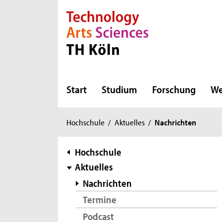
Direkt zur Hauptnavigation
Direkt zur Subnavigation
Direkt zum Inhalt
Direkt zum Fußbereich
Start
Studium
Forschung
We
Sie
Hochschule
/
Aktuelles
/
Nachrichten
sind
hier:
Subnavigation
Hochschule
Aktuelles
Nachrichten
Termine
Podcast