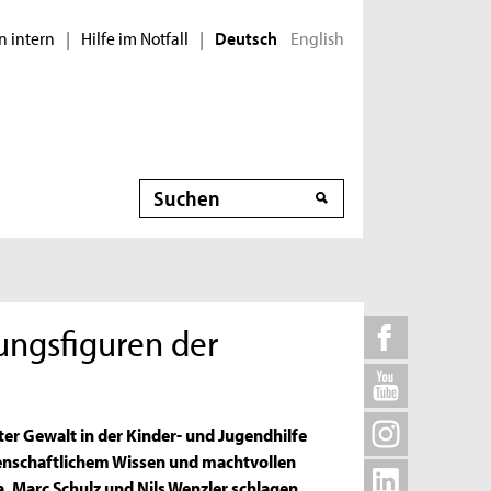
n intern
Hilfe im Notfall
English
|
|
Deutsch
Suche
ungsfiguren der
er Gewalt in der Kinder- und Jugendhilfe
nschaftlichem Wissen und machtvollen
, Marc Schulz und Nils Wenzler schlagen