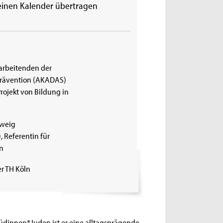
einen Kalender übertragen
arbeitenden der
prävention (AKADAS)
rojekt von Bildung in
zweig
 Referentin für
n
er TH Köln
 Jüdinnen*Juden ist er eine alltagsprägende