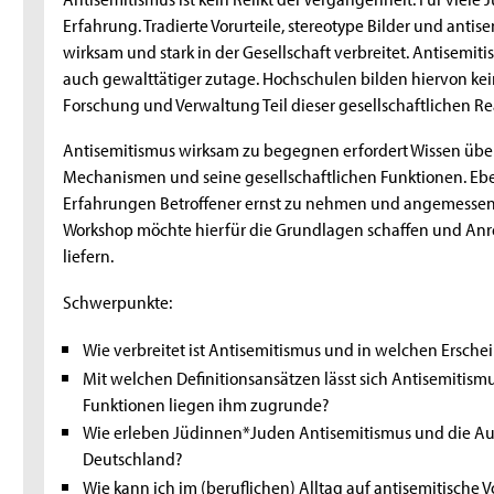
Erfahrung. Tradierte Vorurteile, stereotype Bilder und anti
wirksam und stark in der Gesellschaft verbreitet. Antisemiti
auch gewalttätiger zutage. Hochschulen bilden hiervon kei
Forschung und Verwaltung Teil dieser gesellschaftlichen Rea
Antisemitismus wirksam zu begegnen erfordert Wissen übe
Mechanismen und seine gesellschaftlichen Funktionen. Ebens
Erfahrungen Betroffener ernst zu nehmen und angemessen au
Workshop möchte hierfür die Grundlagen schaffen und Anre
liefern.
Schwerpunkte:
Wie verbreitet ist Antisemitismus und in welchen Ersche
Mit welchen Definitionsansätzen lässt sich Antisemiti
Funktionen liegen ihm zugrunde?
Wie erleben Jüdinnen*Juden Antisemitismus und die Aus
Deutschland?
Wie kann ich im (beruflichen) Alltag auf antisemitische V