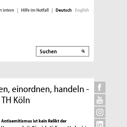
n intern
Hilfe im Notfall
English
|
|
Deutsch
Suche
en, einordnen, handeln -
 TH Köln
Antisemitismus ist kein Relikt der