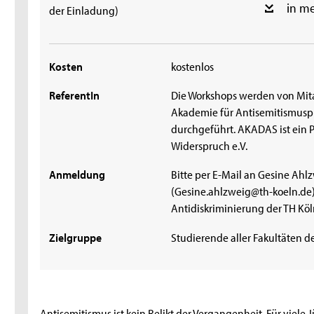
in m
der Einladung)
Kosten
kostenlos
ReferentIn
Die Workshops werden von Mit
Akademie für Antisemitismus
durchgeführt. AKADAS ist ein P
Widerspruch e.V.
Anmeldung
Bitte per E-Mail an Gesine Ahl
(Gesine.ahlzweig@th-koeln.de),
Antidiskriminierung der TH Köl
Zielgruppe
Studierende aller Fakultäten d
Antisemitismus ist kein Relikt der Vergangenheit. Für viele