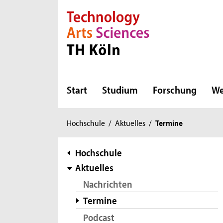
Direkt zur Hauptnavigation
Direkt zur Subnavigation
Direkt zum Inhalt
Direkt zum Fußbereich
Start
Studium
Forschung
We
Sie
Hochschule
/
Aktuelles
/
Termine
sind
hier:
Subnavigation
Hochschule
Aktuelles
Nachrichten
Termine
Podcast