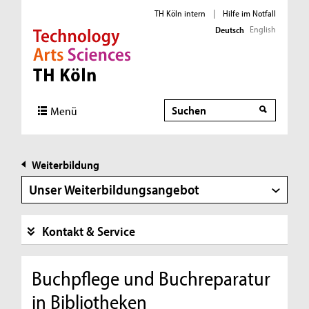
TH Köln intern
|
Hilfe im Notfall
English
Deutsch
Direkt zur Hauptnavigation
Direkt zur Subnavigation
Direkt zum Inhalt
Direkt zum Fußbereich
Suche
Menü
Weiterbildung
Unser Weiterbildungsangebot
Kontakt & Service
Buchpflege und Buchreparatur
in Bibliotheken