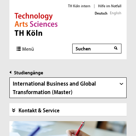
TH Köln intern
|
Hilfe im Notfall
English
Deutsch
Direkt zur Hauptnavigation
Direkt zur Subnavigation
Direkt zum Inhalt
Direkt zum Fußbereich
Suche
Menü
Studiengänge
International Business and Global
Transformation (Master)
Kontakt & Service