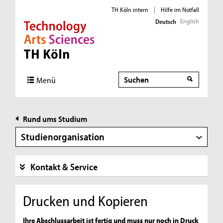
TH Köln intern
|
Hilfe im Notfall
English
Deutsch
Direkt zur Hauptnavigation
Direkt zur Subnavigation
Direkt zum Inhalt
Direkt zum Fußbereich
Suche
Menü
Rund ums Studium
Studienorganisation
Kontakt & Service
Drucken und Kopieren
Ihre Abschlussarbeit ist fertig und muss nur noch in Druck