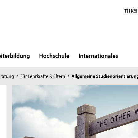
TH Köl
iterbildung
Hochschule
Internationales
eratung
/
Für Lehrkräfte & Eltern
/
Allgemeine Studienorientierun