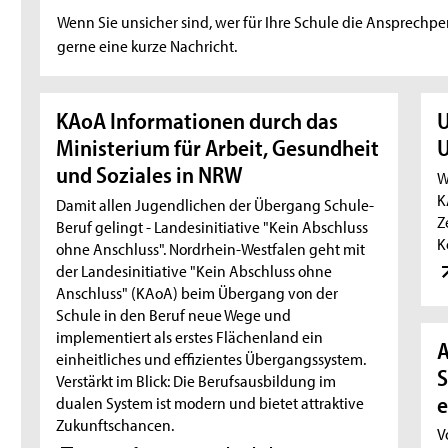
Wenn Sie unsicher sind, wer für Ihre Schule die Ansprechpe
gerne eine kurze Nachricht.
KAoA Informationen durch das
U
Ministerium für Arbeit, Gesundheit
U
und Soziales in NRW
W
K
Damit allen Jugendlichen der Übergang Schule-
Z
Beruf gelingt - Landesinitiative "Kein Abschluss
K
ohne Anschluss". Nordrhein-Westfalen geht mit
der Landesinitiative "Kein Abschluss ohne
Anschluss" (KAoA) beim Übergang von der
Schule in den Beruf neue Wege und
implementiert als erstes Flächenland ein
A
einheitliches und effizientes Übergangssystem.
S
Verstärkt im Blick: Die Berufsausbildung im
e
dualen System ist modern und bietet attraktive
Zukunftschancen.
V