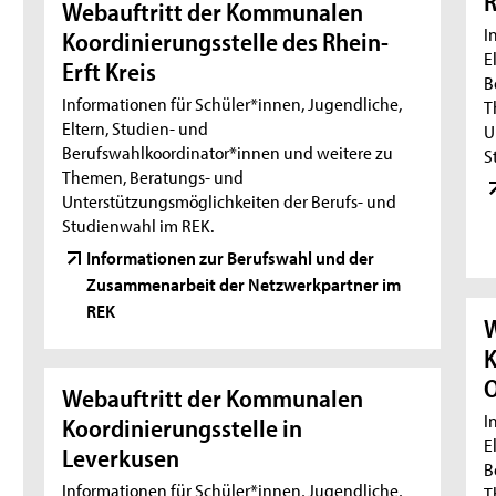
R
Webauftritt der Kommunalen
I
Koordinierungsstelle des Rhein-
E
Erft Kreis
B
Informationen für Schüler*innen, Jugendliche,
T
Eltern, Studien- und
U
Berufswahlkoordinator*innen und weitere zu
S
Themen, Beratungs- und
Unterstützungsmöglichkeiten der Berufs- und
Studienwahl im REK.
Informationen zur Berufswahl und der
Zusammenarbeit der Netzwerkpartner im
REK
W
K
O
Webauftritt der Kommunalen
I
Koordinierungsstelle in
E
Leverkusen
B
Informationen für Schüler*innen, Jugendliche,
T