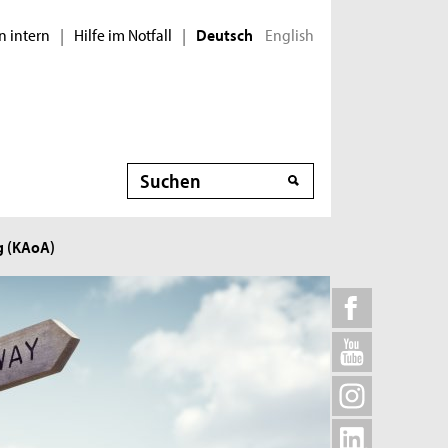
n intern
Hilfe im Notfall
English
|
|
Deutsch
Suche
g (KAoA)