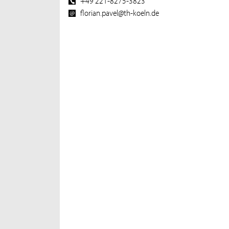
+49 221-8275-3823
florian.pavel@th-koeln.de