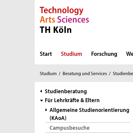
Direkt zur Hauptnavigation
Direkt zur Subnavigation
Direkt zum Inhalt
Direkt zum Fußbereich
Start
Studium
Forschung
We
Sie
Studium
/
Beratung und Services
/
Studienb
sind
hier:
Subnavigation
Studienberatung
Für Lehrkräfte & Eltern
Allgemeine Studienorientierung
(KAoA)
Campusbesuche