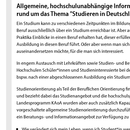
Allgemeine, hochschulunabhängige Infor
rund um das Thema "Studieren in Deutschl
Ein Studium kann zu verschiedenen Zeitpunkten im Bildun
Beruf ausschließlich über ein Studium erreichbar ist. Aber
Praktika Einblicke in einen Beruf erhalten hat, dieser erfü
Ausbildung in diesen Beruf führt. Oder aber wenn man sich 
auseinandersetzen möchte, für die man sich interessiert.
In engem Austausch mit Lehrkräften sowie Studien- und B
Hochschulen Schüler*innen und Studieninteressierte bei de
bspw. nach einer abgeschlossenen Ausbildung ein Studium s
Studienorientierung als Teil der Beruflichen Orientierung fi
und bezieht dabei das Studienangebot und die hochschulsp
Landesprogramm KAoA wurden aber auch zusätzlich Kapazit
vorgeschaltete allgemeine Studienorientierung durchzuf
ein Beratungs- und Informationsangebot zur Verfügung zu 
Wie verändert sich mein Leben, wenn ich Student*in we